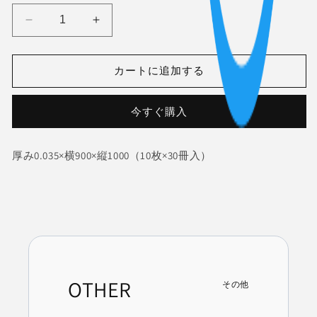
格
を
開
CA90-
CA90-
く
35
35
透
透
カートに追加する
明
明
90L
90L
の
の
今すぐ購入
数
数
量
量
厚み0.035×横900×縦1000（10枚×30冊入）
を
を
減
増
ら
や
す
す
OTHER
その他