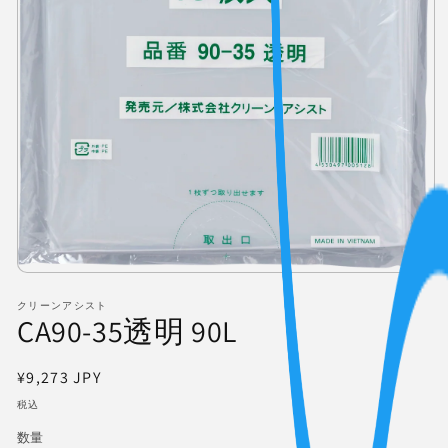
モ
ー
クリーンアシスト
ダ
CA90-35透明 90L
ル
で
メ
通
¥9,273 JPY
デ
常
ィ
税込
価
ア
数量
(1)