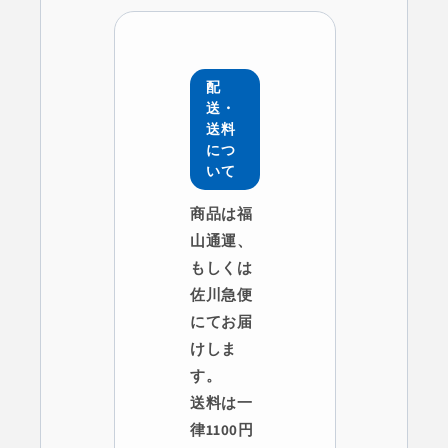
配
送・
送料
につ
いて
商品は福
山通運、
もしくは
佐川急便
にてお届
けしま
す。
送料は一
律1100円