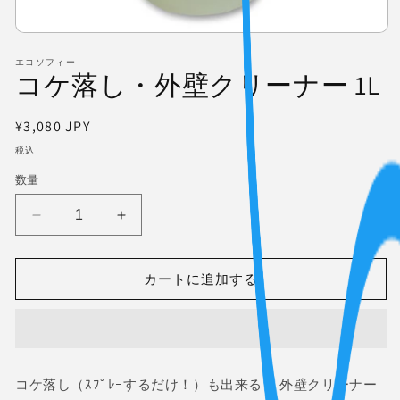
モ
ー
エコソフィー
ダ
コケ落し・外壁クリーナー 1L
ル
で
メ
通
¥3,080 JPY
デ
常
ィ
税込
価
ア
数量
(1)
格
を
開
コ
コ
く
ケ
ケ
落
落
カートに追加する
し・
し・
外
外
壁
壁
ク
ク
リ
リ
コケ落し（ｽﾌﾟﾚｰするだけ！）も出来る！ 外壁クリーナー
ー
ー