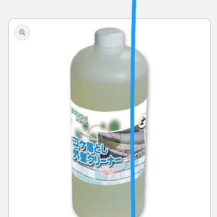
商品情
報にス
キップ