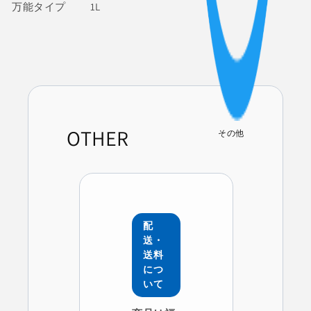
万能タイプ 1L
ナ
ナ
ー
ー
1L
1L
の
の
数
数
量
量
を
を
減
増
OTHER
その他
ら
や
す
す
配
送・
送料
につ
いて