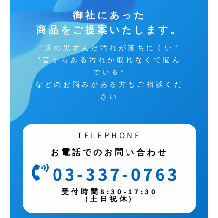
御社にあった
商品をご提案いたします。
"床の黒ずんだ汚れが落ちにくい"
”昔からある汚れが取れなくて悩ん
でいる”
などのお悩みがある方もご相談くだ
さい
TELEPHONE
お電話でのお問い合わせ
03-337-0763
受付時間8:30-17:30
(土日祝休)