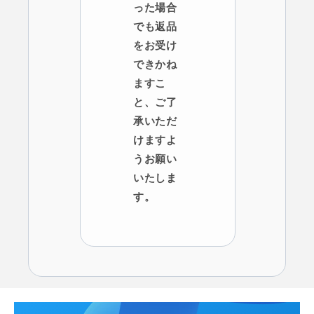
った場合
でも返品
をお受け
できかね
ますこ
と、ご了
承いただ
けますよ
うお願い
いたしま
す。