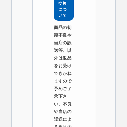
交換
につ
いて
商品の初
期不良や
当店の誤
送等、以
外は返品
をお受け
できかね
ますので
予めご了
承下さ
い。不良
や当店の
誤送によ
る返品の